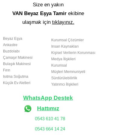
Size en yakın
VAN Beyaz Eşya Tamir
ekibine
ulaşmak için
tıklayınız.
SERVİS ÜRÜNLERİ
KURUMSAL
Beyaz Eşya
Kurumsal Çözümler
Ankastre
Insan Kaynakları
Buzdolabı
Kişisel Verilerin Korunması
Çamaşır Makinesi
Medya İlişkileri
Bulaşık Makinesi
Kurumsal
Fırın
Müşteri Memnuniyeti
Isıtma Soğutma
Sürdürülebilirlik
Küçük Ev Aletleri
Yatırımcı İlişkileri
WhatsApp Destek
Hattımız
0543 610 41 78
0543 664 14 24