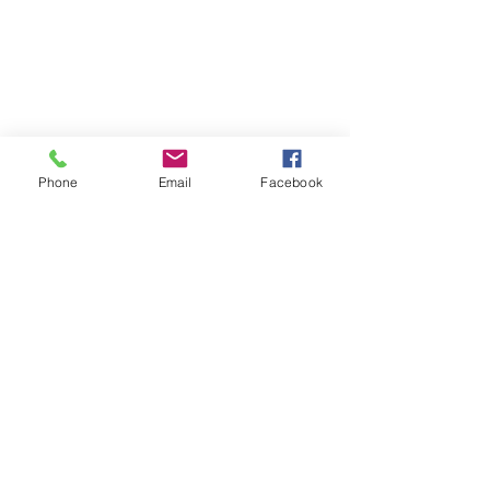
Phone
Email
Facebook
ARÇELİK
BEKO
VESTEL
REGAL
SİEMENS