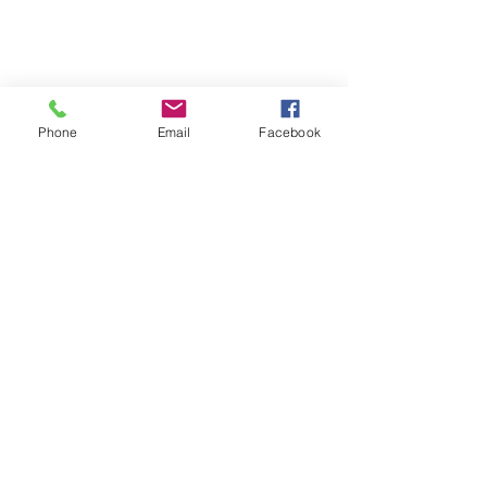
Phone
Email
Facebook
ARÇELİK
BEKO
VESTEL
REGAL
SİEMENS
BOSCH
PROFİLO