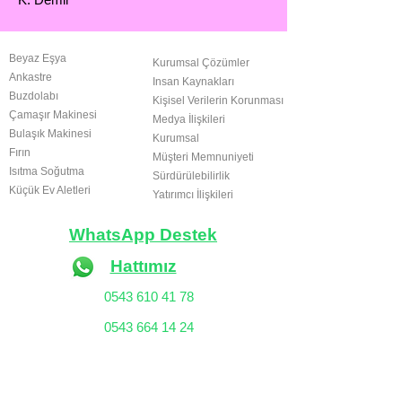
SERVİS ÜRÜNLERİ
KURUMSAL
Beyaz Eşya
Kurumsal Çözümler
Ankastre
Insan Kaynakları
Buzdolabı
Kişisel Verilerin Korunması
Çamaşır Makinesi
Medya İlişkileri
Bulaşık Makinesi
Kurumsal
Fırın
Müşteri Memnuniyeti
Isıtma Soğutma
Sürdürülebilirlik
Küçük Ev Aletleri
Yatırımcı İlişkileri
WhatsApp Destek
Hattımız
0543 610 41 78
0543 664 14 24